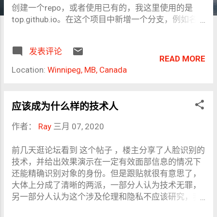
创建一个repo，或者使用已有的，我这里使用的是
top.github.io。在这个项目中新增一个分支，例如名称
为hugo，这样做的目的是Hugo源码使用这个分支，
最终生成的HTML使用master分支。以后只需要在
发表评论
hugo分支中更新文章，提交之后Github Actions会自
READ MORE
动将生成的结果提交到master分支，而master分支是
Location:
Winnipeg, MB, Canada
默认托管在Github Pages的，所以就实现了在Github
上的CI/CD。 Github Actions配置文件 创
建.github/workflows/build-deploy.yml文件： name:
应该成为什么样的技术人
github pages on: push: branches: - hugo # 让Actions
只检测这个分支的提交 jobs: build-deploy: runs-on:
作者：
Ray
三月 07, 2020
ubuntu-18.04 steps: # 多个步骤如下表示 - name:
Checkout master uses: actions/checkout@v1 -
前几天逛论坛看到 这个帖子 ，楼主分享了人脸识别的
name: Setup Hugo uses: peaceiris/actions-hugo@v2
技术，并给出效果演示在一定有效面部信息的情况下
with: hugo-version: 'latest' # 这里可以指定特定版
还能精确识别对象的身份。但是跟贴就很有意思了，
本，我比较随意直接使用latest extended: true -
大体上分成了清晰的两派，一部分人认为技术无罪，
name: Build run: hugo --minify - name: Deploy to
另一部分人认为这个涉及伦理和隐私不应该研究，我
master uses: peaceiris/actions-gh-pages@v2 # 我试
倾向同意第二种观点。 在中国隐私侵犯的事无处不
过使用@v3版本，过程总是报特殊字符错误，所以使