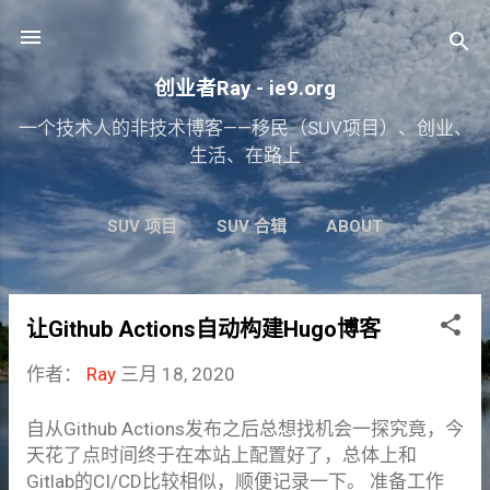
跳至主要内容
创业者Ray - ie9.org
一个技术人的非技术博客——移民（SUV项目）、创业、
生活、在路上
SUV 项目
SUV 合辑
ABOUT
让Github Actions自动构建Hugo博客
博
作者：
Ray
三月 18, 2020
文
自从Github Actions发布之后总想找机会一探究竟，今
天花了点时间终于在本站上配置好了，总体上和
Gitlab的CI/CD比较相似，顺便记录一下。 准备工作