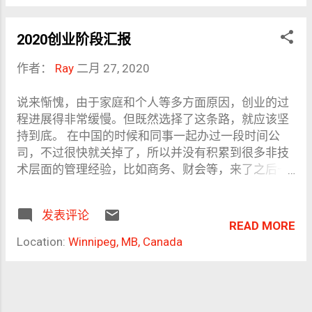
想，如果我卖了一把可以做好事也可以干坏事的菜
便利。我直接对着网上的试题复习了几遍，又粗略地
刀，有人拿它干了坏事，我肯定会有愧疚感。同样
翻了下书，最后顺利通过笔试。 考试的时候提前到达
2020创业阶段汇报
地，可以想像有人拿自己开发的技术去干了坏事，谁
指定的机构并在前台报到，接下来就是等叫名字，排
都应该有愧疚感。这是为人之基本伦理。 中国的技术
到之后会被请入一个透明的小房间，里面有三台电
作者：
Ray
二月 27, 2020
人大多不信仰任何东西，甚至简单地认为信仰是宗教
脑，我进去的时候已经有两个印度小哥在考了，好像
的事，这是错误的，是人就应该有信仰。信仰不是放
很难，他们一直在皱眉头。打开电脑输入自己的预约
说来惭愧，由于家庭和个人等多方面原因，创业的过
弃相信科学转而信神，它带来的应该是敬畏之心——敬
信息就可以开始答题了。完成后会页面会出来结果，
程进展得非常缓慢。但既然选择了这条路，就应该坚
天敬人敬自己。敬天就是要尊重自然规律，不会盲目
并且把前面做错的题目都列出来，并给出正确解答，
持到底。 在中国的时候和同事一起办过一段时间公
地战天斗地；敬人就是要尊重人伦社会的基本规律，
留心的话可以看看前面错哪了。 答完题出来会被叫到
司，不过很快就关掉了，所以并没有积累到很多非技
不会自私和目中无人；敬自己就是要自律和自省，不
一个简易的机器前面，通过透镜看里面的颜色的数
术层面的管理经验，比如商务、财会等，来了之后一
会贪婪和放纵。 技术人首先要做个明白人，应该清楚
字，这是为了检测考生是否有颜色识别困难，顺便也
切都要从头学起。好在加拿大的法律和商业环境比较
知道自己创造的东西有社会价值在哪里，而不应该是
测了眼睛的视力。到了这里笔试就算基本上结束了。
规范和清晰，也很单纯，官网提供的文档能看完基本
一个工具，要不然和一颗螺丝钉或者一把扳手有什么
驾照 通过笔试之后不用着急领取初学者驾照。因为所
发表评论
也就没什么太多问题了。 按道理我作为创业者登陆加
READ MORE
区别，只能被人利用，除了增长的年龄和技术水平一
有人都有权在入境后的90天内使用原驾照（部分国家
拿大之后就应该立即开展工作，但实际操作上官方并
Location:
Winnipeg, MB, Canada
无所获，不论什么时候、还做不做技术工作，脑子里
地区的驾照可能需要翻译，翻译件只能由本地指定机
没有这么“不近人情”，还是给海外工人留了不少时间
面少点技术思维，多点人伦观念，会显得更像个正常
构提供），而不用换取本地驾照。初学者驾驶时身边
settle down，这个时间多少可以和孵化器协商。我希
人，不是很好吗？
必须有一个三年以上驾龄的人作为监督者。所以如果
望把家人安顿好，小孩送到daycare之后才能放心一点
一旦选择更换交领取本地驾照，机构就会回收原驾
全职投入，也得到允许，但在这之前并不能完全让项