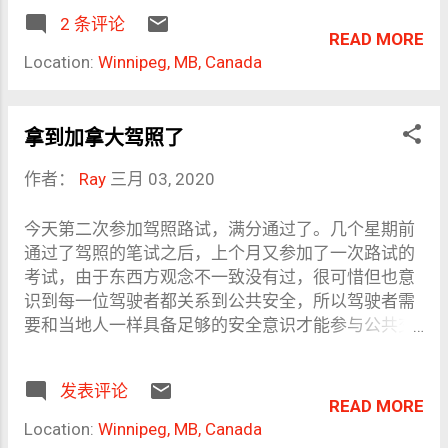
在，以前做数据开发的时候会抓一些app的流量数据
用@v2版本 env: ACTIONS_DEPLOY_KEY: ${{
2 条评论
作分析，发现中国几乎所有app都存在隐私侵犯的现
READ MORE
secrets.ACTIONS_DEPLOY_KEY }} # 大写的这个名称
象，比如都会额外采集无线网络数据和设备唯一编号
Location:
Winnipeg, MB, Canada
记下来，后面会用到 ...
等信息。再想想无处不在的治安摄像头和高铁和机场
的人脸识别应用等等，去年百度CEO李彦宏就说过中
国人民愿意为便利牺牲隐私。所以可以看出在中国从
拿到加拿大驾照了
官方到民间几乎就没有愿意为保护隐私牺牲利益的氛
围。 我始终认为技术人首先是人，人应该首先具备基
作者：
Ray
三月 03, 2020
本的是非观念和伦理，其次才是这个人做什么技术工
作。但是结合我过去的工作经历，我并不认为有很多
今天第二次参加驾照路试，满分通过了。几个星期前
技术人是这样。跟贴中有很多人说楼主只是分享个技
通过了驾照的笔试之后，上个月又参加了一次路试的
术而已，楼主也说一个卖菜刀的人不需要为谁买了菜
考试，由于东西方观念不一致没有过，很可惜但也意
刀干什么事负责。看来面向对象的抽象思维已经深入
识到每一位驾驶者都关系到公共安全，所以驾驶者需
人心，低耦合是技术思维，人不是没有伦理和感情的
要和当地人一样具备足够的安全意识才能参与公共交
机器，不要这么单纯。 我看到一个回帖提醒得很好，
通。 笔试 笔试相对比较简单点，因为省公共保险机构
所有人都知道菜刀可以做好事也可以干坏事，拿菜刀
（以下称机构）提供了免费的驾驶员完全手册，任何
来比喻人脸识别技术不合理，因为人脸识别技术只会
发表评论
人可以在图书馆或者网上找到，考试的题目都是出自
READ MORE
被用来干/或者助长侵犯隐私的坏事，所以可以相提并
这本手册，只要够认真地学习一次，都不大有问题。
Location:
Winnipeg, MB, Canada
论的比喻对象是毒品，毒品也只会被用来干坏事。我
试题还可选中英文，这对英语不够利索的考生也是个